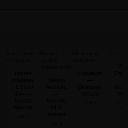
Vin 
Huiles
Liqueurs
Chjus
infusées
Savon
—
| L'élixir
Nuciola
Domaine
Doma
d'or —
—
Orsini
Ors
Gustu
Sicretu
15,45
€
16,65
Natura
Di A
19,
Natura
8,90
€
8,50
€