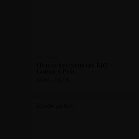
Art de vivre
Huiles essentielles BIO —
Corsica Pam
6,60
€
–
11,50
€