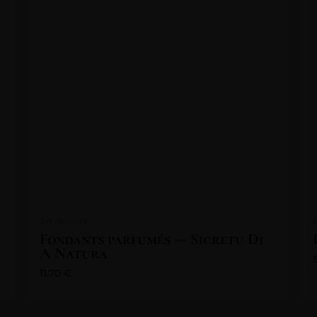
Art de vivre
Fondants parfumés — Sicretu Di
A Natura
11,70
€