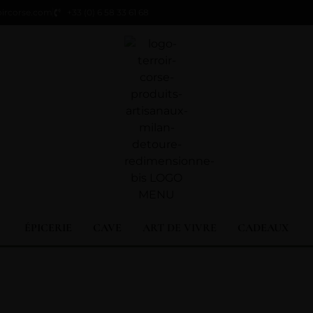
oircorse.com
+33 (0) 6 58 33 61 68
ÉPICERIE
CAVE
ART DE VIVRE
CADEAUX