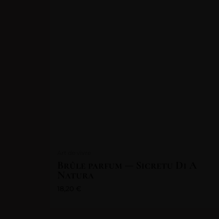
Art de vivre
Brûle parfum — Sicretu Di A
Natura
18,20
€