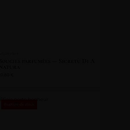
Art de vivre
Bougies parfumées — Sicretu Di A
Natura
20,80
€
Rupture de stock