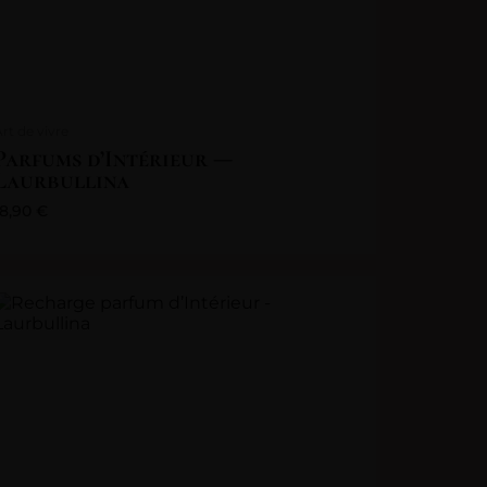
Art de vivre
Parfums d’Intérieur —
Laurbullina
18,90
€