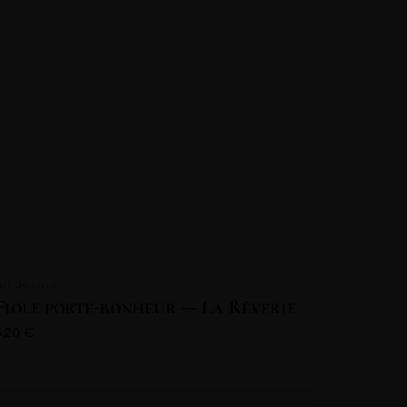
Art de vivre
Fiole porte-bonheur — La Rêverie
5,20
€