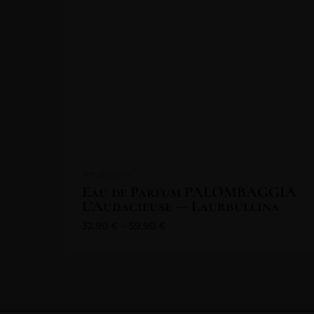
Art de vivre
Eau de Parfum PALOMBAGGIA
L’Audacieuse — Laurbullina
32,90
€
–
59,90
€