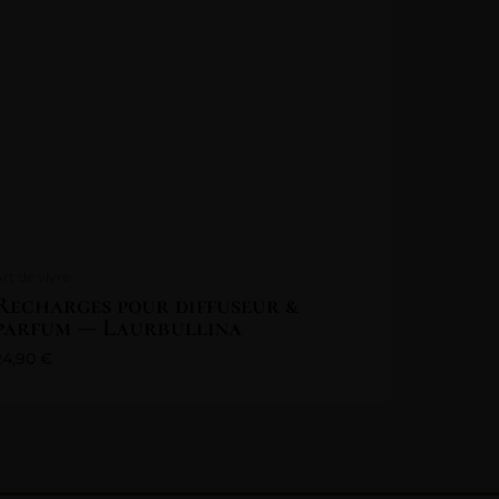
Art de vivre
Recharges pour diffuseur &
parfum — Laurbullina
24,90
€