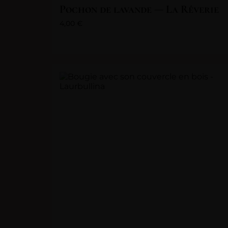
Pochon de lavande — La Rêverie
4,00
€