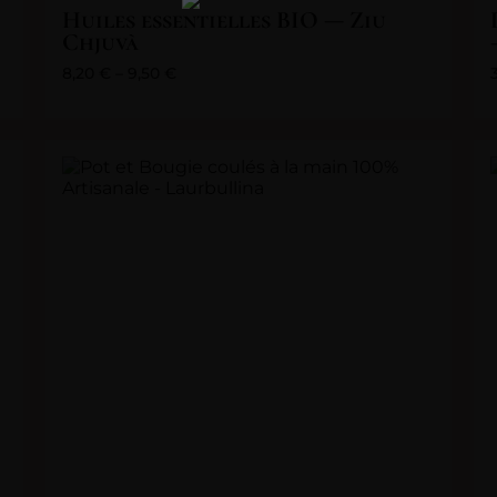
Huiles essentielles BIO — Ziu
Chjuvà
8,20
€
–
9,50
€