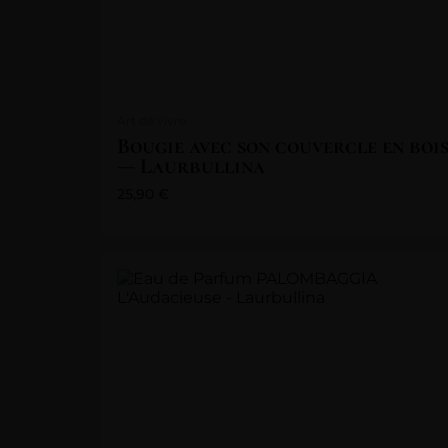
Art de vivre
Bougie avec son couvercle en boi
— Laurbullina
25,90
€