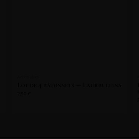
Art de vivre
Lot de 4 bâtonnets — Laurbullina
2,90
€