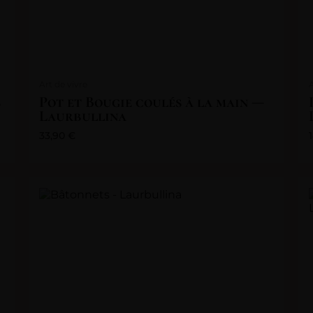
Art de vivre
s
Pot et Bougie coulés à la main —
Laurbullina
33,90
€