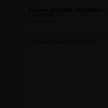
Boissons
Boisson gazéifiée clémentine —
La Corsica
1,50
€
–
2,95
€