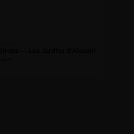
Boissons
Sirops — Les Jardins d’Alesani
10,00
€