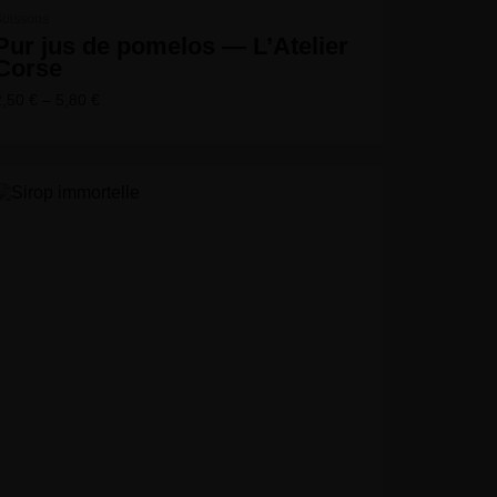
Boissons
Pur jus de pomelos — L’Atelier
Corse
2,50
€
–
5,80
€