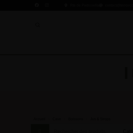
Rte de Pietrosella
contact@terroirc
Accueil
Cave
Boissons
Jus & Sirops