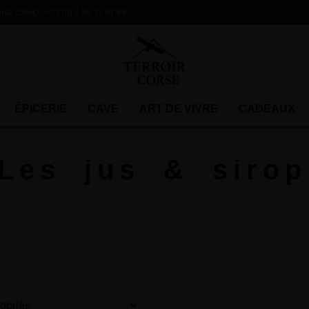
orse.com
+33 (0) 6 58 33 61 68
ÉPICERIE
CAVE
ART DE VIVRE
CADEAUX
Les jus & sirop