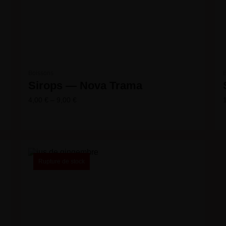
Boissons
Sirops — Nova Trama
4,00
€
–
9,00
€
Rupture de stock