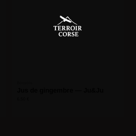
Boissons
Jus de gingembre — Ju&Ju
6,50
€