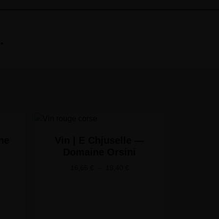
.
ne
Vin | E Chjuselle —
Domaine Orsini
16,65
€
–
19,40
€