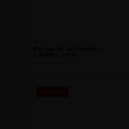
Boissons
Pur jus de clémentine —
L’Atelier Corse
2,50
€
–
5,80
€
Rupture de stock