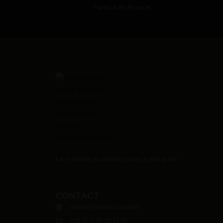
Partout en France
Le meilleur du terroir corse à prix juste
CONTACT
contact@terroircorse.com
+33 (0) 6 58 33 61 68