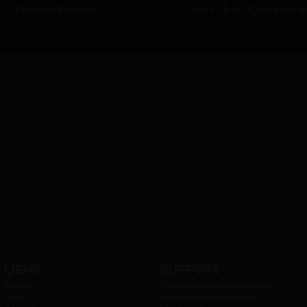
Par carte bancaire
entre 10 et 15 jours ouvré
LIENS
SUPPORT
Épicerie
Conditions générales de vente
Cave
Politique de confidentialité