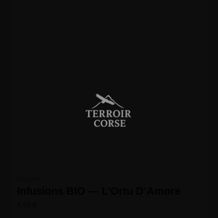
Boissons
Infusions BIO — L’Ortu D’Amore
4,50
€