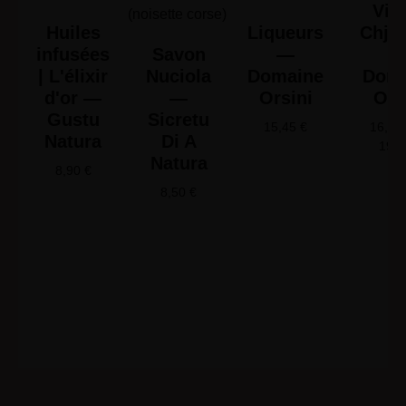
Vin 
Huiles
Liqueurs
Chjus
infusées
Savon
—
| L'élixir
Nuciola
Domaine
Doma
d'or —
—
Orsini
Ors
Gustu
Sicretu
15,45
€
16,65
Natura
Di A
19,
Natura
8,90
€
8,50
€