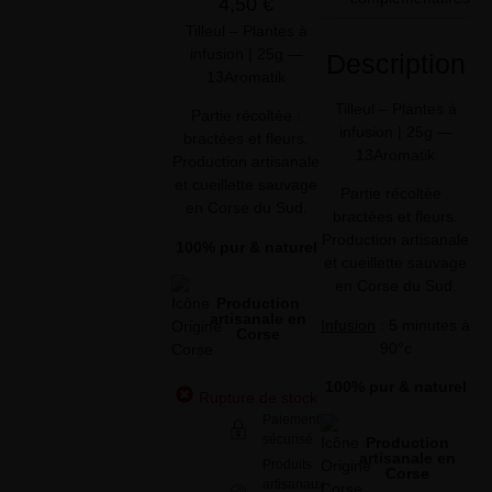
4,50
€
Tilleul – Plantes à
infusion | 25g —
Description
13Aromatik
Tilleul – Plantes à
Partie récoltée :
infusion | 25g —
bractées et fleurs.
13Aromatik
Production artisanale
et cueillette sauvage
Partie récoltée :
en Corse du Sud.
bractées et fleurs.
Production artisanale
100% pur & naturel
et cueillette sauvage
en Corse du Sud.
Production
artisanale en
Infusion
: 5 minutes à
Corse
90°c
100% pur & naturel
Rupture de stock
Paiement
sécurisé
Production
artisanale en
Produits
Corse
artisanaux