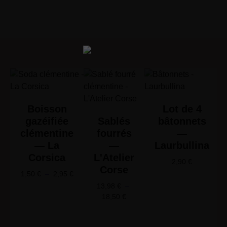
Boisson
Lot de 4
gazéifiée
Sablés
bâtonnets
clémentine
fourrés
—
— La
—
Laurbullina
Corsica
L'Atelier
2,90
€
Corse
1,50
€
–
2,95
€
13,98
€
–
18,50
€