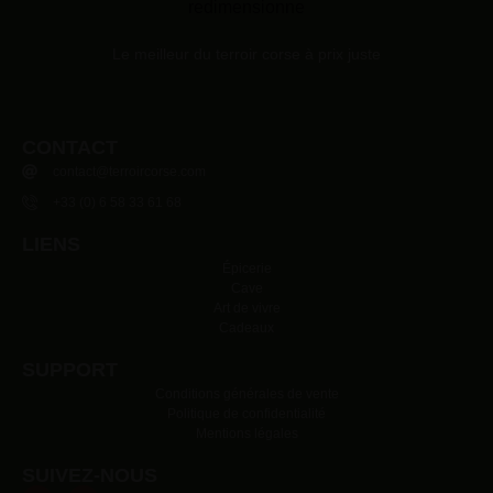
Le meilleur du terroir corse à prix juste
CONTACT
contact@terroircorse.com
+33 (0) 6 58 33 61 68
LIENS
Épicerie
Cave
Art de vivre
Cadeaux
SUPPORT
Conditions générales de vente
Politique de confidentialité
Mentions légales
SUIVEZ-NOUS