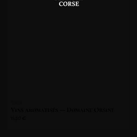
Alcool
Vins aromatisés — Domaine Orsini
15,50
€