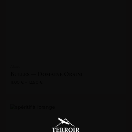
Alcool
Bulles — Domaine Orsini
11,00
€
–
12,90
€