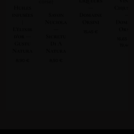
Liqueurs
Vin | 
Huiles
—
Chjuse
infusées
Savon
Domaine
—
|
Nuciola
Orsini
Domai
L'élixir
—
Orsin
15,45
€
d'or —
Sicretu
16,65
€
Gustu
Di A
19,40
Natura
Natura
8,90
€
8,50
€