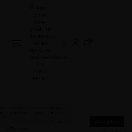
0
Art
Cosmétiques
Senteurs
Parfums
de
& Bien-être
corses
d’Intérieur
vivre
—
Description
Laurbullina