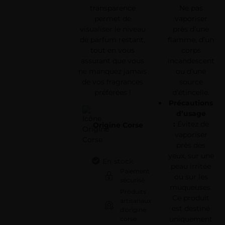
Ne pas
transparence
vaporiser
permet de
près d’une
visualiser le niveau
flamme, d’un
de parfum restant,
corps
tout en vous
incandescent
assurant que vous
ou d’une
ne manquez jamais
source
de vos fragrances
d’étincelle.
préférées !
Précautions
d’usage
:
Évitez de
Origine Corse
vaporiser
près des
yeux, sur une
En stock
peau irritée
Paiement
ou sur les
sécurisé
muqueuses.
Produits
Ce produit
artisanaux
est destiné
d'origine
uniquement
corse