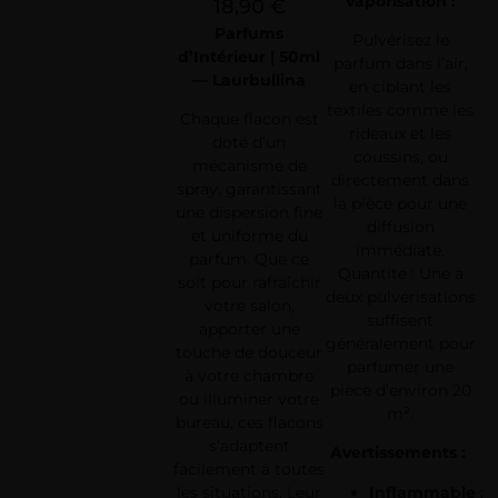
Vaporisation :
18,90
€
Parfums
Pulvérisez le
d’Intérieur | 50ml
parfum dans l’air,
— Laurbullina
en ciblant les
textiles comme les
Chaque flacon est
rideaux et les
doté d’un
coussins, ou
mécanisme de
directement dans
spray, garantissant
la pièce pour une
une dispersion fine
diffusion
et uniforme du
immédiate.
parfum. Que ce
Quantité : Une à
soit pour rafraîchir
deux pulvérisations
votre salon,
suffisent
apporter une
généralement pour
touche de douceur
parfumer une
à votre chambre
pièce d’environ 20
ou illuminer votre
m².
bureau, ces flacons
s’adaptent
Avertissements :
facilement à toutes
Inflammable
:
les situations. Leur