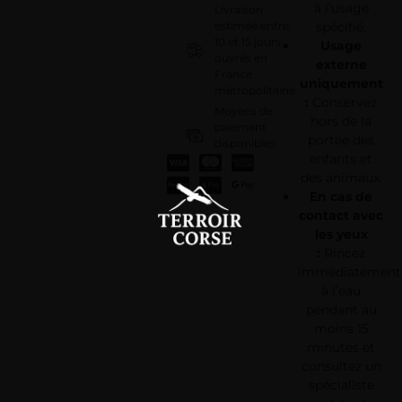
à l’usage
Livraison
estimée entre
spécifié.
10 et 15 jours
Usage
ouvrés en
externe
France
uniquement
métropolitaine
:
Conservez
Moyens de
hors de la
paiement
portée des
disponibles
enfants et
:
des animaux.
En cas de
contact avec
les yeux
:
Rincez
immédiatement
à l’eau
pendant au
moins 15
minutes et
consultez un
spécialiste