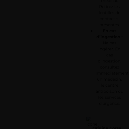
médical.
Retirez les
lentilles de
contact si
présentes.
En cas
d’ingestion :
Ne pas
ingérer. En
cas
d’ingestion,
consultez
immédiatement
un médecin,
le centre
antipoison ou
les services
d’urgence.
Origine Corse