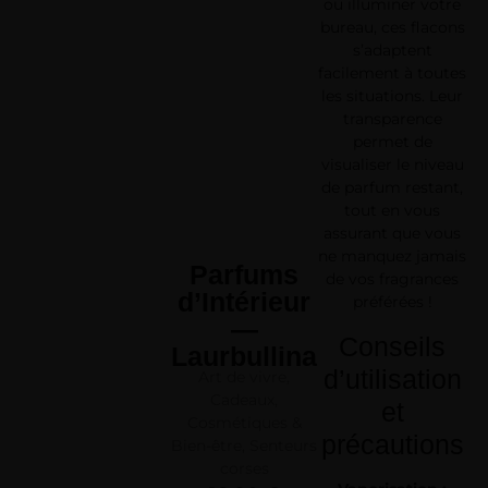
ou illuminer votre
bureau, ces flacons
s’adaptent
facilement à toutes
les situations. Leur
transparence
permet de
visualiser le niveau
de parfum restant,
tout en vous
assurant que vous
ne manquez jamais
Parfums
de vos fragrances
d’Intérieur
préférées !
—
Conseils
Laurbullina
d’utilisation
Art de vivre
,
Cadeaux
,
et
Cosmétiques &
précautions
Bien-être
,
Senteurs
corses