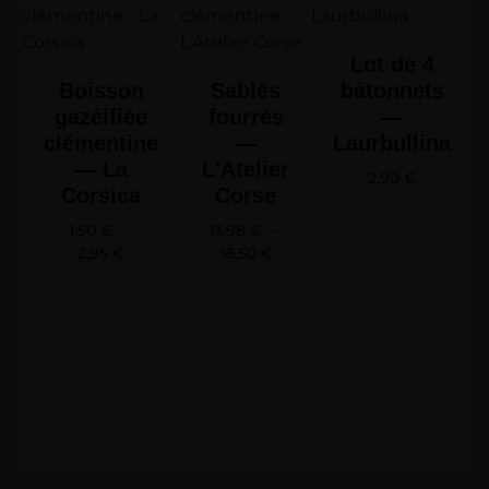
Lot de 4
Boisson
Sablés
bâtonnets
gazéifiée
fourrés
—
clémentine
—
Laurbullina
— La
L'Atelier
2,90
€
Corsica
Corse
1,50
€
–
13,98
€
–
2,95
€
18,50
€