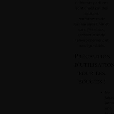
différents parfums
sont crées par des
artisans
parfumeurs de
Grasse sans CMR et
sans Phtalates,
respectueux de
l’environnement et
biodégradable.
Précaution
d’utilisatio
pour les
bougies :
Ne
laiss
jama
une
boug