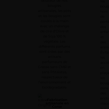
douceur de nos
les
bougies
boug
artisanales, les pots
hors
et les bougies sont
de
coulés à la main
port
avec un mélange
des
de cire d’Olive et
enfa
de Soja 100 %
et
végétale. Les
des
différents parfums
anim
sont crées par des
Évite
artisans
les
parfumeurs de
acci
Grasse sans CMR et
en
sans Phtalates,
plaç
respectueux de
les
l’environnement et
boug
biodégradable.
dans
des
endr
Fabrication
artisanale en
inacc
Corse
aux