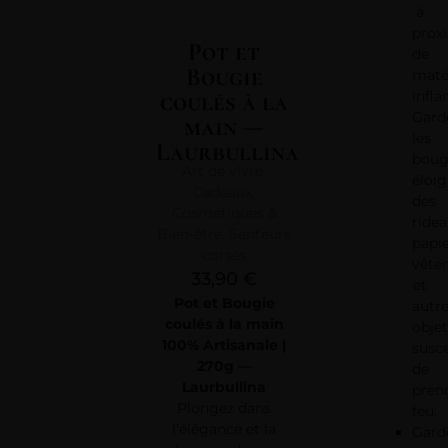
à
prox
Pot et
de
Bougie
maté
coulés à la
infl
Gard
main —
les
Laurbullina
boug
Art de vivre
,
éloi
Cadeaux
,
des
Cosmétiques &
ridea
Bien-être
,
Senteurs
papie
corses
vête
33,90
€
et
Pot et Bougie
autr
coulés à la main
objet
100% Artisanale |
susce
270g —
de
Laurbullina
pren
Plongez dans
feu.
l’élégance et la
Gard