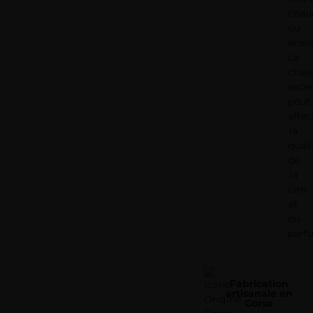
chau
ou
ensol
La
chal
exce
peut
affec
la
quali
de
la
cire
et
du
parf
Fabrication
artisanale en
Corse