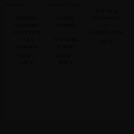
Lot de 4
Boisson
Sablés
bâtonnets
gazéifiée
fourrés
—
clémentine
—
Laurbullina
— La
L'Atelier
2,90
€
Corsica
Corse
1,50
€
–
13,98
€
–
2,95
€
18,50
€