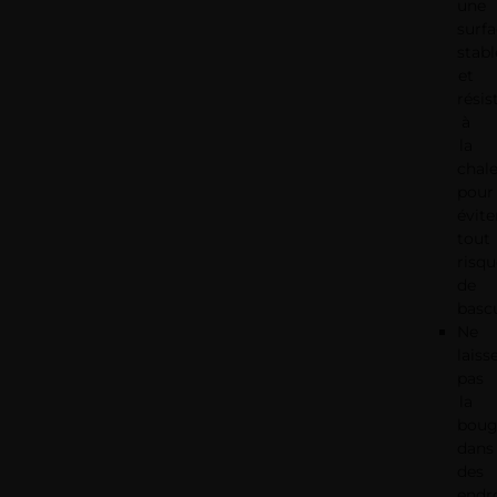
une
surf
stabl
et
résis
à
la
chal
pour
évite
tout
risqu
de
basc
Ne
laiss
pas
la
boug
dans
des
endr