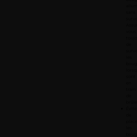
allu
sans
surve
Assu
vous
touj
de
surve
les
boug
lorsq
sont
en
train
de
brûle
Évite
de
place
les
boug