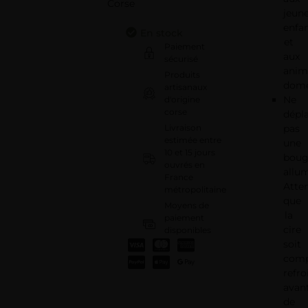
jeun
enfa
En stock
et
Paiement
aux
sécurisé
anim
Produits
dome
artisanaux
Ne
d'origine
corse
dépl
Livraison
pas
estimée entre
une
10 et 15 jours
boug
ouvrés en
allu
France
Atte
métropolitaine
que
Moyens de
la
paiement
cire
disponibles
:
soit
comp
refro
avan
de