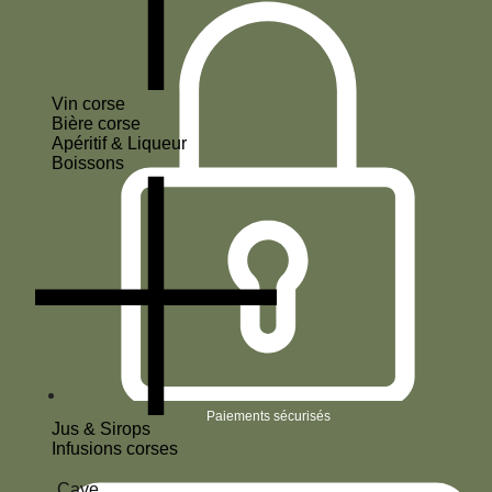
Vin corse
Bière corse
Apéritif & Liqueur
Boissons
Paiements sécurisés
Jus & Sirops
Infusions corses
Cave