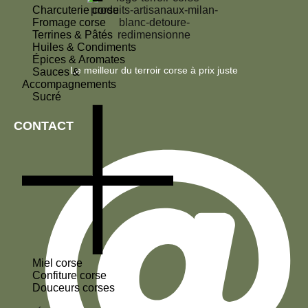
Charcuterie corse
Fromage corse
Terrines & Pâtés
Huiles & Condiments
Épices & Aromates
Le meilleur du terroir corse à prix juste
Sauces &
Accompagnements
Sucré
CONTACT
Miel corse
Confiture corse
Douceurs corses