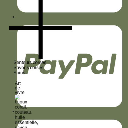
Senteurs corses
Savons corses
Soins
Art
de
vivre