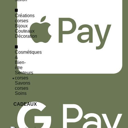
Créations
corses
Bijoux
Couteaux
Décoration
Cosmétiques
&
Bien-
être
Senteurs
corses
Savons
corses
Soins
CADEAUX