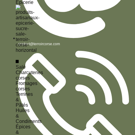
Épicerie
contact@terroircorse.com
Salé
Charcuteries
corses
Fromages
corses
Terrines
&
Pâtés
Huiles
&
Condiments
Épices
&