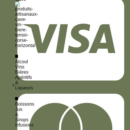
Alcool
Vins
Bières
Apéritifs
&
Liqueurs
Boissons
Jus
&
Sirops
Infusions