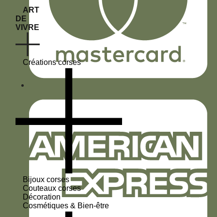
ART
DE
VIVRE
Créations corses
Bijoux corses
Couteaux corses
Décoration
Cosmétiques & Bien-être