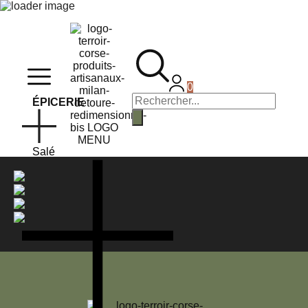
0
ÉPICERIE
Salé