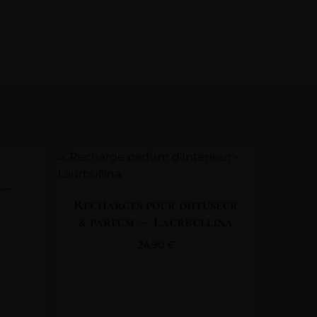
 —
Recharges pour diffuseur
& parfum — Laurbullina
24,90
€