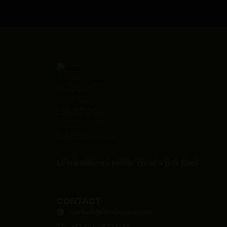
Le meilleur du terroir corse à prix juste
CONTACT
contact@terroircorse.com
+33 (0) 6 58 33 61 68