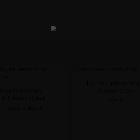
Lot de 4 bâtonnets
Sablés fourrés —
Laurbullina
L'Atelier Corse
2,90
€
13,98
€
–
18,50
€