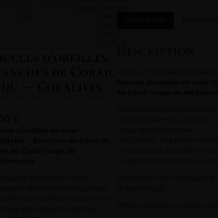
de
corses
d’oreilles
vivre
branches
Description
Informat
de Corail
Ghju —
Coralivia
Description
ucles d’oreilles
ranches de Corail
Boucles d’oreilles branches de
hju — Coralivia
Boucles d’oreilles en acier i
de Corail rouge de Méditerr
de vivre
,
Bijoux corses
,
Cadeaux
,
ations
Ces boucles d’oreilles en aci
,00
€
forme de branches de Corail, 
rouge de Méditerranée.
les d’oreilles en acier
Le Corail est une pierre natur
xydable – Branches de Corail et
son pouvoir à éloigner le mauv
les de Corail rouge de
la sérénité et renforce la conf
iterranée
Complétez votre look avec le c
boucles d’oreilles en acier
et symbolique.
xydable, délicatement façonnées
orme de branches de Corail, sont
Offrez ou portez un bijou uniq
imées par une perle de Corail