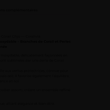
ions complémentaires
 Corail Ghju — Coralivia
noxydable – Branches de Corail et Perles
anée
er inoxydable, délicatement façonnées en
sont sublimées par une perle de Corail
elle aux vertus protectrices, connue pour
ais œil. Il favorise également l’équilibre,
iance en soi.
ollier assorti, créant un ensemble raffiné
ue, alliant élégance et bien-être.