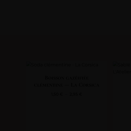
Boisson gazéifiée
clémentine — La Corsica
1,50
€
–
2,95
€