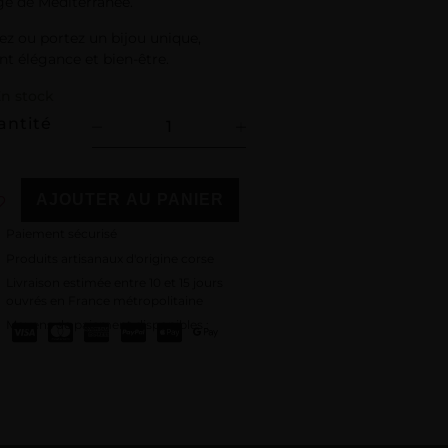
ge de Méditerranée.
ez ou portez un bijou unique,
ant élégance et bien-être.
n stock
antité
AJOUTER AU PANIER
Paiement sécurisé
Produits artisanaux d'origine corse
Livraison estimée entre 10 et 15 jours
ouvrés en France métropolitaine
Moyens de paiement disponibles :