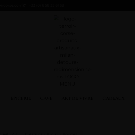
oircorse.com
+33 (0) 6 58 33 61 68
ÉPICERIE
CAVE
ART DE VIVRE
CADEAUX
cueil
Art
Créations
Bijoux
Boucles