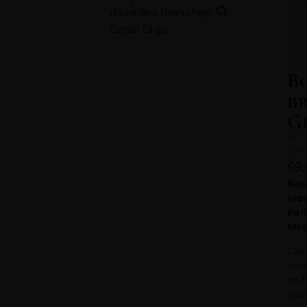
Bo
b
G
Art 
Cré
69
Bouc
ino
Per
Méd
Ces 
ino
en f
subl