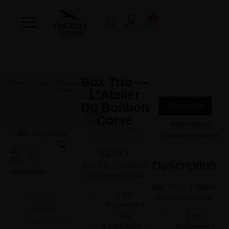
0
Box Trio —
l
Épicerie
Sucré
Douceurs
Box
corses
Trio —
L’Atelier
L’Atelier
Du Bonbon
Description
Du
Bonbon
Corse
Corse
Informations
Douceurs corses
,
complémentaires
Épicerie
,
Sucré
11,15
€
Description
Box Trio — L’Atelier
Du Bonbon Corse
Box Trio — L’Atelier
1 pot
Du Bonbon Corse
Nuciomele |
1 pot
85g
Nuciomele |
1 pot Choco –