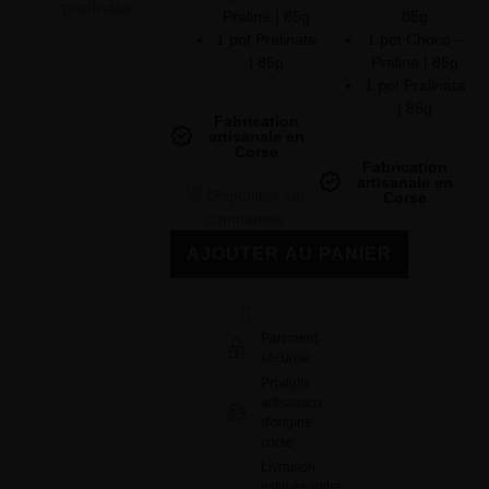
85g
Praline | 85g
1 pot Choco –
1 pot Pralinata
Praline | 85g
| 85g
1 pot Pralinata
| 85g
Fabrication
artisanale en
Corse
Fabrication
artisanale en
Disponible sur
Corse
commande
AJOUTER AU PANIER
Paiement
sécurisé
Produits
artisanaux
d'origine
corse
Livraison
estimée entre