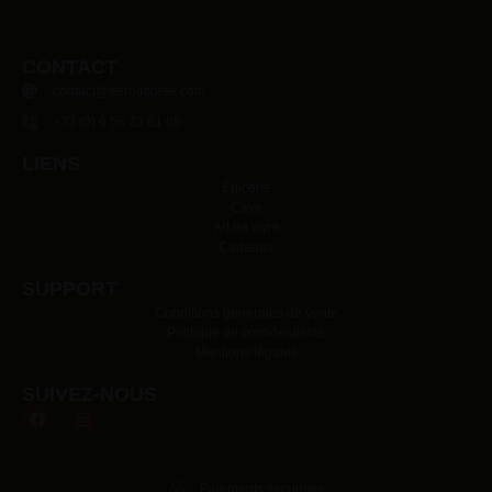
CONTACT
contact@terroircorse.com
+33 (0) 6 58 33 61 68
LIENS
Épicerie
Cave
Art de vivre
Cadeaux
SUPPORT
Conditions générales de vente
Politique de confidentialité
Mentions légales
SUIVEZ-NOUS
Paiements sécurisés