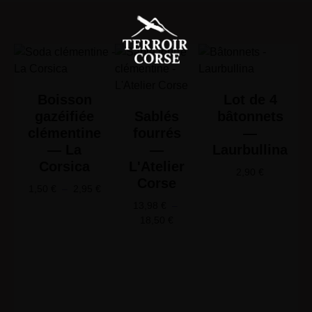
Boisson
Lot de 4
gazéifiée
Sablés
bâtonnets
clémentine
fourrés
—
— La
—
Laurbullina
Corsica
L'Atelier
2,90
€
Corse
1,50
€
–
2,95
€
13,98
€
–
18,50
€