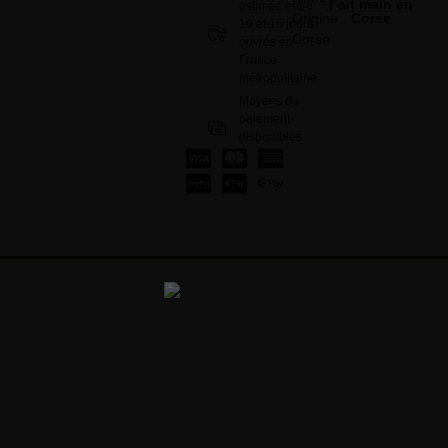
Fait main en
estimée entre
Corse
10 et 15 jours
ouvrés en
France
métropolitaine
Moyens de
paiement
disponibles
: