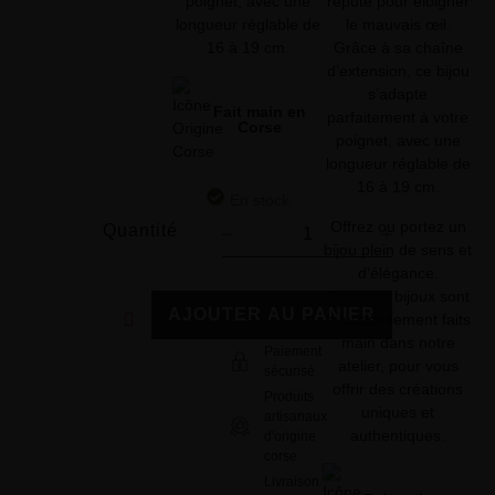
réputé pour éloigner
poignet, avec une
le mauvais œil.
longueur réglable de
Grâce à sa chaîne
16 à 19 cm.
d’extension, ce bijou
s’adapte
Fait main en
parfaitement à votre
Corse
poignet, avec une
longueur réglable de
16 à 19 cm.
En stock
Offrez ou portez un
Quantité
bijou plein de sens et
d’élégance.
Tous nos bijoux sont
AJOUTER AU PANIER
minutieusement faits
main dans notre
Paiement
atelier, pour vous
sécurisé
offrir des créations
Produits
uniques et
artisanaux
authentiques.
d'origine
corse
Livraison