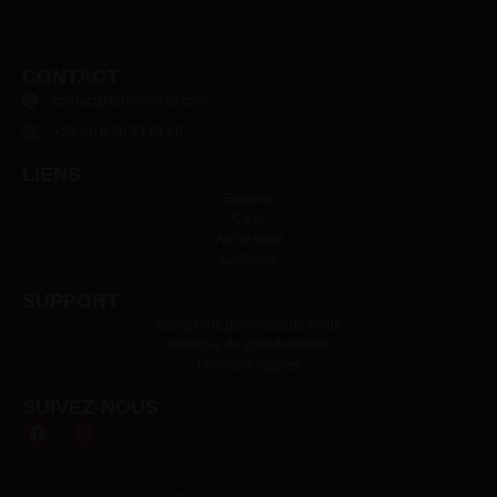
CONTACT
contact@terroircorse.com
+33 (0) 6 58 33 61 68
LIENS
Épicerie
Cave
Art de vivre
Cadeaux
SUPPORT
Conditions générales de vente
Politique de confidentialité
Mentions légales
SUIVEZ-NOUS