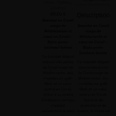
corses
,
Cadeaux
,
Créations
Description
89,00
€
Bracelet en Corail
Bracelet en Corail
rouge de
rouge de
Méditerranée et
Méditerranée et
cœur en Corail –
cœur en Corail –
Bijou porte-
Bijou porte-
bonheur femme
bonheur femme
Ce bracelet élégant
Ce bracelet élégant
associe des perles
associe des perles
de Corail rouge de
de Corail rouge de
Méditerranée, des
Méditerranée, des
rondelles en gold-
rondelles en gold-
filled, et un cœur
filled, et un cœur
central en Corail.
central en Corail.
Grâce à sa chaîne
Symbole de
d’extension, ce bijou
protection et de
s’adapte
chance, le Corail est
parfaitement à votre