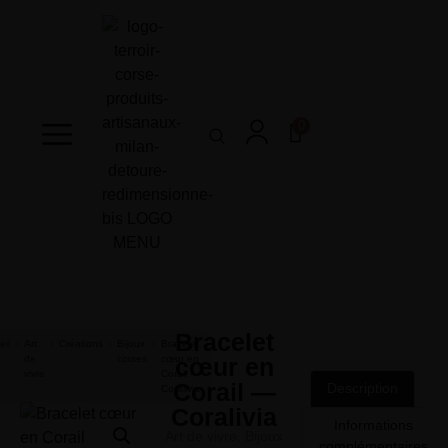
0
Bracelet
eil
Art
Créations
Bijoux
Bracelet
de
corses
cœur en
cœur en
vivre
Corail —
Corail —
Description
Coralivia
Coralivia
Informations
Art de vivre
,
Bijoux
complémentaires