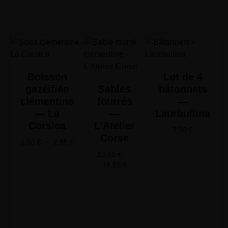
Boisson
Lot de 4
gazéifiée
Sablés
bâtonnets
clémentine
fourrés
—
— La
—
Laurbullina
Corsica
L'Atelier
2,90
€
Corse
1,50
€
–
2,95
€
13,98
€
–
18,50
€