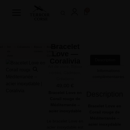
0
Bracelet
eil
Art
Créations
Bijoux
Bracelet
de
corses
Love —
Love —
vivre
Coralivia
Coralivia
Description
Art de vivre
,
Bijoux
Informations
corses
,
Cadeaux
,
complémentaires
Créations
49,00
€
Description
Bracelet Love en
Corail rouge de
Méditerranée –
Bracelet Love en
acier inoxydable
Corail rouge de
Méditerranée –
Le bracelet Love en
acier inoxydable
acier inoxydable est