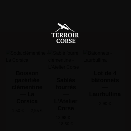
Boisson
Lot de 4
gazéifiée
Sablés
bâtonnets
clémentine
fourrés
—
— La
—
Laurbullina
Corsica
L'Atelier
2,90
€
Corse
1,50
€
–
2,95
€
13,98
€
–
18,50
€