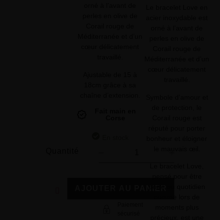
orné à l’avant de
Le bracelet Love en
perles en olive de
acier inoxydable est
Corail rouge de
orné à l’avant de
Méditerranée et d’un
perles en olive de
cœur délicatement
Corail rouge de
travaillé.
Méditerranée et d’un
cœur délicatement
Ajustable de 15 à
travaillé.
18cm grâce à sa
chaîne d’extension.
Symbole d’amour et
de protection, le
Fait main en
Corail rouge est
Corse
réputé pour porter
En stock
bonheur et éloigner
le mauvais œil.
Quantité
Le bracelet Love,
pensé pour être
porté au quotidien
AJOUTER AU PANIER
comme lors de
Paiement
moments plus
sécurisé
précieux, est une