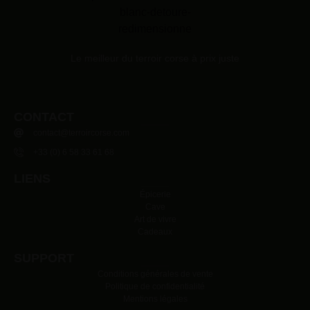
Le meilleur du terroir corse à prix juste
CONTACT
contact@terroircorse.com
+33 (0) 6 58 33 61 68
LIENS
Épicerie
Cave
Art de vivre
Cadeaux
SUPPORT
Conditions générales de vente
Politique de confidentialité
Mentions légales