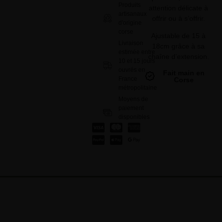
Produits
attention délicate à
artisanaux
offrir ou à s’offrir.
d'origine
corse
Ajustable de 15 à
Livraison
18cm grâce à sa
estimée entre
chaîne d’extension.
10 et 15 jours
ouvrés en
Fait main en
France
Corse
métropolitaine
Moyens de
paiement
disponibles
: