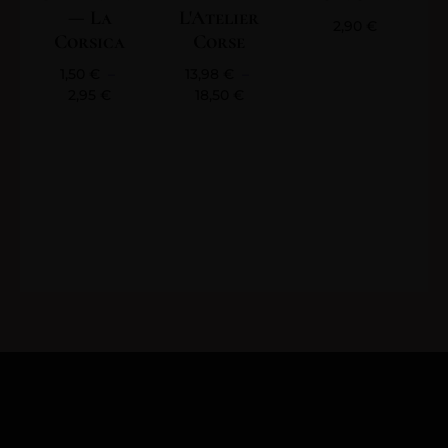
— La
L'Atelier
2,90
€
Corsica
Corse
1,50
€
–
13,98
€
–
2,95
€
18,50
€