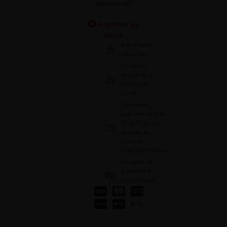
approximatif.
Rupture de
stock
Paiement
sécurisé
Produits
artisanaux
d'origine
corse
Livraison
estimée entre
10 et 15 jours
ouvrés en
France
métropolitaine
Moyens de
paiement
disponibles
: