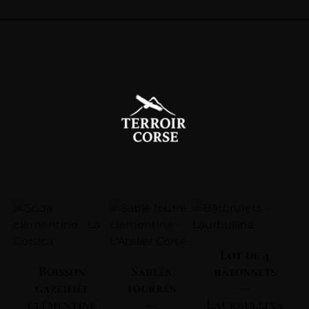
Lot de 4
Boisson
Sablés
bâtonnets
gazéifiée
fourrés
—
clémentine
—
Laurbullina