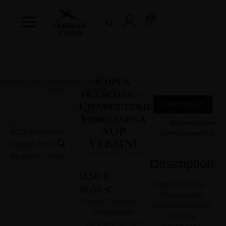
0
Coppa
Épicerie
Salé
Charcuterie
Coppa
corse
tranchée —
tranchée —
Charcuterie
Charcuterie
Description
Vergiavona
AOP
Vergiavona
VERSINI
Informations
AOP
complémentaires
VERSINI
Charcuterie corse
,
Description
Épicerie
,
Salé
13,50
€
–
Coppa | 90€/kg —
18,00
€
Charcuterie
Coppa | 90€/kg —
Vergiavona AOP
Charcuterie
VERSINI
Vergiavona AOP