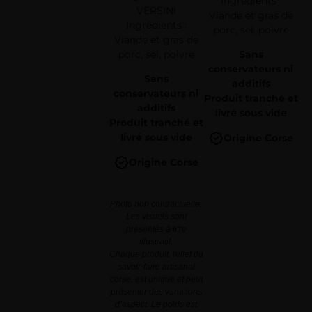
Ingrédients :
VERSINI
Viande et gras de
Ingrédients :
porc, sel, poivre
Viande et gras de
porc, sel, poivre
Sans
conservateurs ni
Sans
additifs
conservateurs ni
Produit tranché et
additifs
livré sous vide
Produit tranché et
livré sous vide
Origine Corse
Origine Corse
Photo non contractuelle.
Les visuels sont
présentés à titre
illustratif.
Chaque produit, reflet du
savoir-faire artisanal
corse, est unique et peut
présenter des variations
d’aspect. Le poids est