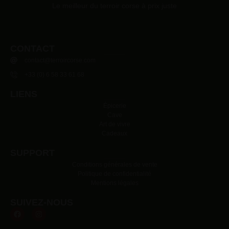
Le meilleur du terroir corse à prix juste
CONTACT
contact@terroircorse.com
+33 (0) 6 58 33 61 68
LIENS
Épicerie
Cave
Art de vivre
Cadeaux
SUPPORT
Conditions générales de vente
Politique de confidentialité
Mentions légales
SUIVEZ-NOUS