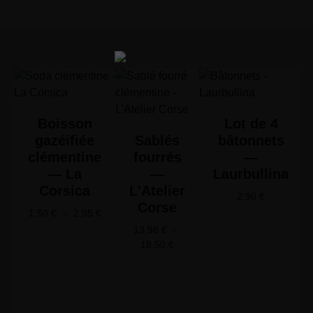
Boisson
Lot de 4
gazéifiée
Sablés
bâtonnets
clémentine
fourrés
—
— La
—
Laurbullina
Corsica
L'Atelier
2,90
€
Corse
1,50
€
–
2,95
€
13,98
€
–
18,50
€