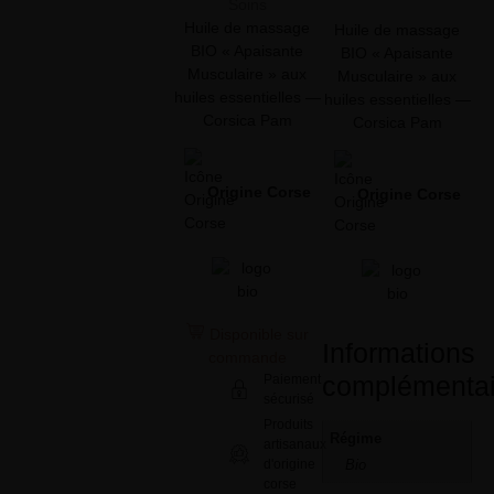
Soins
Huile de massage
Huile de massage
BIO « Apaisante
BIO « Apaisante
Musculaire » aux
Musculaire » aux
huiles essentielles —
huiles essentielles —
Corsica Pam
Corsica Pam
Origine Corse
Origine Corse
Disponible sur
Informations
commande
complémentai
Paiement
sécurisé
Produits
Régime
artisanaux
d'origine
Bio
corse