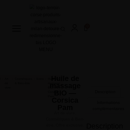
0
Huile de
l
Art
Cosmétiques
Soins
Huile de
de
& Bien-être
massage
massage
vivre
BIO —
BIO —
Description
Corsica
Pam
Corsica
Informations
Pam
complémentaires
Art de vivre
,
Cosmétiques & Bien-
Description
être
,
Offre exclusive
,