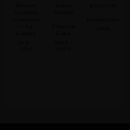
Boisson
Sablés
bâtonnets
gazéifiée
fourrés
—
clémentine
—
Laurbullina
— La
L'Atelier
2,90
€
Corsica
Corse
1,50
€
–
13,98
€
–
2,95
€
18,50
€