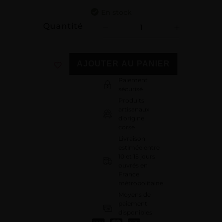
En stock
Quantité
AJOUTER AU PANIER
Paiement
sécurisé
Produits
artisanaux
d'origine
corse
Livraison
estimée entre
10 et 15 jours
ouvrés en
France
métropolitaine
Moyens de
paiement
disponibles
: