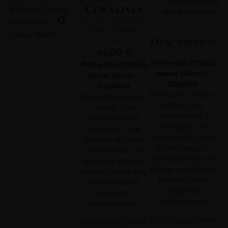
Informations
Coralivia
complémentaires
Art de vivre
,
Bijoux
corses
,
Cadeaux
,
Description
Créations
45,00
€
Porte-clés l’Ochju
Porte-clés l’Ochju
coeur blanc —
coeur blanc —
Coralivia
Coralivia
Porte-clés « bijou »,
Porte-clés « bijou »,
raffiné, il se
raffiné, il se
compose de 3
compose de 3
breloques : une
breloques : une
branche de Corail
branche de Corail
en acrylique, un
en acrylique, un
œil cœur blanc et
œil cœur blanc et
bleu et un œil avec
bleu et un œil avec
perle en Corail
perle en Corail
rouge de
rouge de
Méditerranée
Méditerranée
Dimensions :
10cm
Dimensions :
10cm