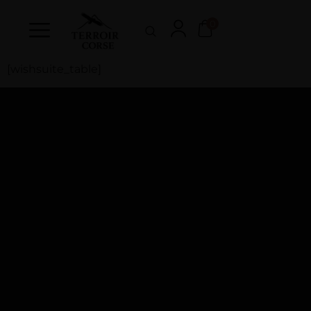
0
[wishsuite_table]