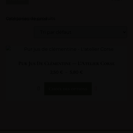
Catégories de produits
Voici le seul résultat
Pur Jus De Clémentine — L’Atelier Corse
2,50
€
–
5,80
€
Choix des options