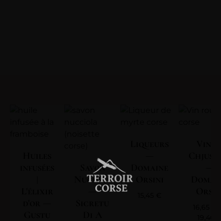
Liqueurs
Vin | 
Huiles
—
Chjuse
infusées
Savon
Domaine
—
|
Nuciola
Orsini
Domai
L'élixir
—
Orsin
15,45
€
d'or —
Sicretu
16,65
€
Gustu
Di A
19,40