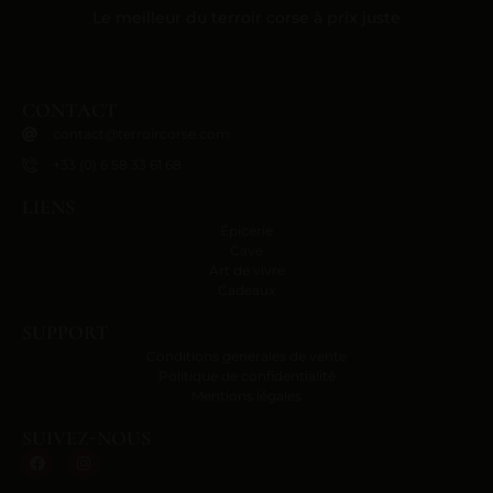
Le meilleur du terroir corse à prix juste
CONTACT
contact@terroircorse.com
+33 (0) 6 58 33 61 68
LIENS
Épicerie
Cave
Art de vivre
Cadeaux
SUPPORT
Conditions générales de vente
Politique de confidentialité
Mentions légales
SUIVEZ-NOUS