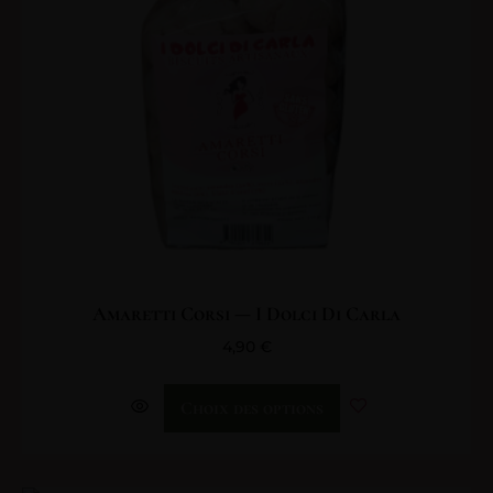
Amaretti Corsi — I Dolci Di Carla
4,90
€
Choix des options