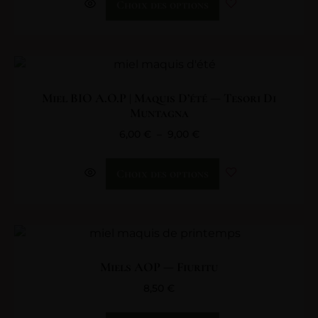
Choix des options
Miel BIO A.O.P | Maquis D’été — Tesori Di
Muntagna
6,00
€
–
9,00
€
Choix des options
Miels AOP — Fiuritu
8,50
€