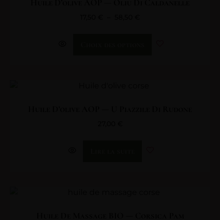
Huile D’olive AOP — Oliu Di Caldanelle
17,50
€
–
58,50
€
Choix des options
Huile D’olive AOP — U Piazzile Di Rudone
27,00
€
Lire la suite
Huile De Massage BIO — Corsica Pam