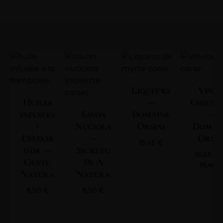
Liqueurs
Vin | 
Huiles
—
Chjuse
infusées
Savon
Domaine
—
|
Nuciola
Orsini
Domai
L'élixir
—
Orsin
15,45
€
d'or —
Sicretu
16,65
€
Gustu
Di A
19,40
Natura
Natura
8,90
€
8,50
€