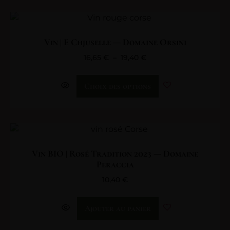
Vin | E Chjuselle — Domaine Orsini
16,65
€
–
19,40
€
Choix des options
Vin BIO | Rosé Tradition 2023 — Domaine
Peraccia
10,40
€
Ajouter au panier