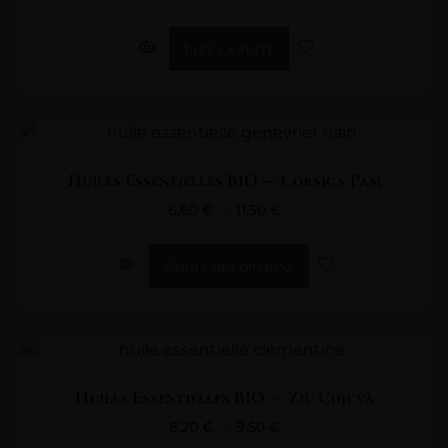
Lire la suite
Huiles Essentielles BIO — Corsica Pam
6,60
€
–
11,50
€
Choix des options
Huiles Essentielles BIO — Ziu Chjuvà
8,20
€
–
9,50
€