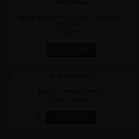
Baume Corps Tesori Di L’Apa — Tesori Di
Muntagna
21,00
€
Ajouter au panier
Bulles — Domaine Orsini
11,00
€
–
12,90
€
Choix des options