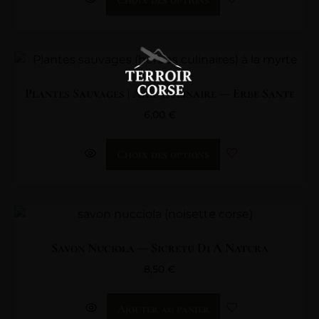
Choix des options
Plantes Sauvages | Aide Culinaire — Erbe Sante
6,00
€
Choix des options
Savon Nuciola — Sicretu Di A Natura
8,50
€
Ajouter au panier