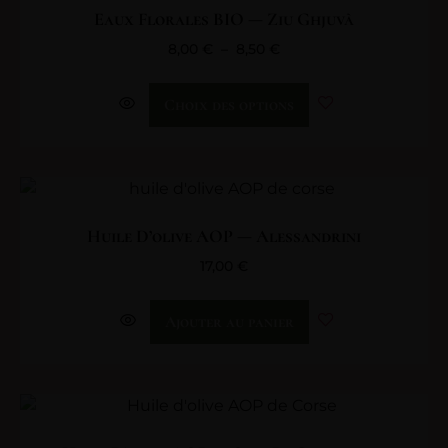
Eaux Florales BIO — Ziu Ghjuvà
8,00
€
–
8,50
€
Choix des options
Huile D’olive AOP — Alessandrini
17,00
€
Ajouter au panier