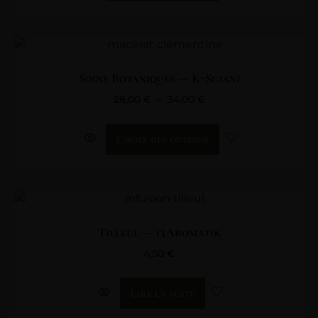
Soins Botaniques — K-Sciani
28,00
€
–
34,00
€
Choix des options
Tilleul — 13Aromatik
4,50
€
Lire la suite