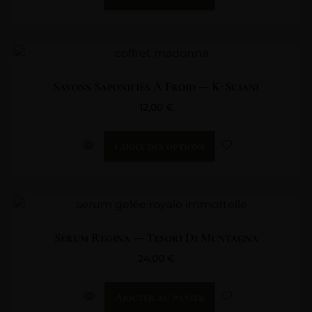
Savons Saponifiés À Froid — K-Sciani
12,00
€
Choix des options
Serum Regina — Tesori Di Muntagna
24,00
€
Ajouter au panier