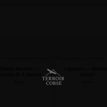
Savon Nuciola —
Liqueurs — Domai
Sicretu Di A Natura
Orsini
8,50
€
15,45
€