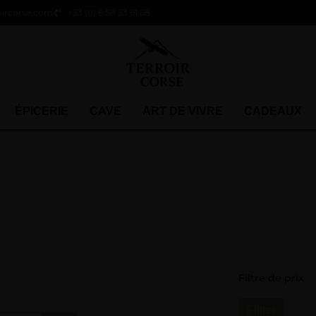
oircorse.com
+33 (0) 6 58 33 61 68
ÉPICERIE
CAVE
ART DE VIVRE
CADEAUX
Filtre de prix
Filtrer