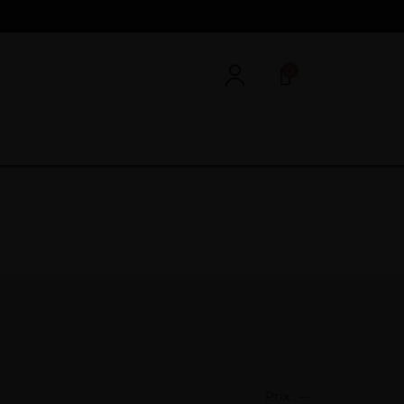
0
Prix :
—