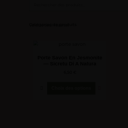
Catégories de produits
Voici le seul résultat
Porte Savon En Jesmonite
— Sicretu Di A Natura
6,50
€
Choix des options