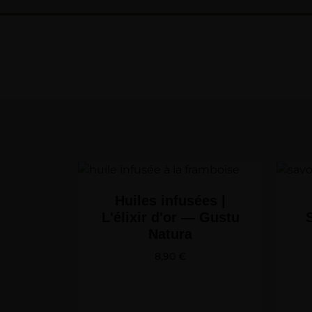
Huiles infusées |
L'élixir d'or — Gustu
Natura
8,90
€