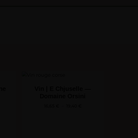
ne
Vin | E Chjuselle —
Domaine Orsini
16,65
€
–
19,40
€