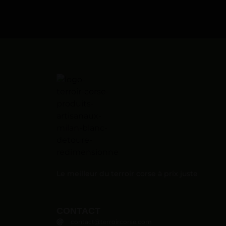
Le meilleur du terroir corse à prix juste
CONTACT
contact@terroircorse.com