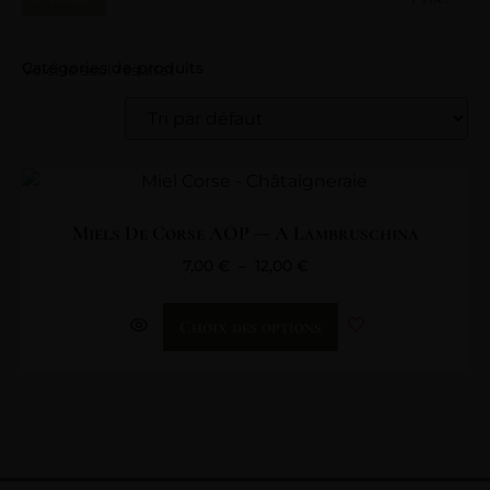
Catégories de produits
Voici le seul résultat
Miels De Corse AOP — A Lambruschina
7,00
€
–
12,00
€
Choix des options