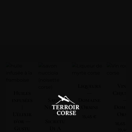
Liqueurs
Vin | 
Huiles
—
Chjuse
infusées
Savon
Domaine
—
|
Nuciola
Orsini
Domai
L'élixir
—
Orsin
15,45
€
d'or —
Sicretu
16,65
€
Gustu
Di A
19,40