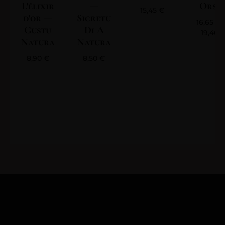
L'élixir
—
Orsin
15,45
€
d'or —
Sicretu
16,65
€
Gustu
Di A
19,40
Natura
Natura
8,90
€
8,50
€