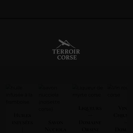
Liqueurs
Vin | 
Huiles
—
Chjuse
infusées
Savon
Domaine
—
|
Nuciola
Orsini
Domai