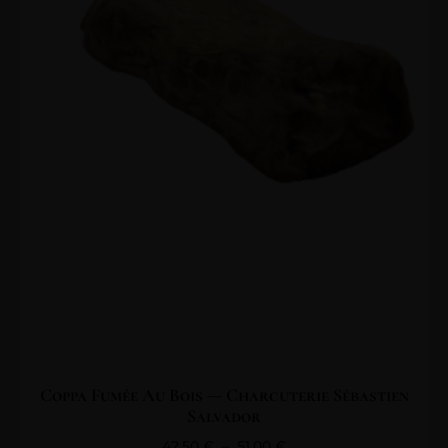
Coppa Fumée Au Bois — Charcuterie Sébastien
Salvador
42,50
€
–
51,00
€