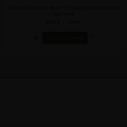
Vuletta Fumée Au Bois — Charcuterie Sébastien
Salvador
22,50
€
–
27,00
€
Choix des options