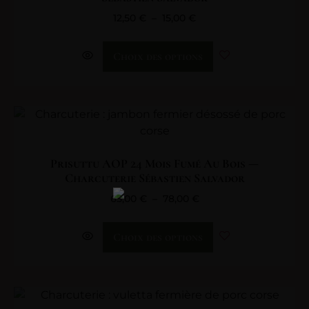
12,50
€
–
15,00
€
Choix des options
Prisuttu AOP 24 Mois Fumé Au Bois —
Charcuterie Sébastien Salvador
65,00
€
–
78,00
€
Choix des options