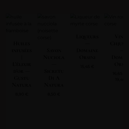
Liqueurs
Vin | 
Huiles
—
Chjuse
infusées
Savon
Domaine
—
|
Nuciola
Orsini
Domai
L'élixir
—
Orsin
15,45
€
d'or —
Sicretu
16,65
€
Gustu
Di A
19,40
Natura
Natura
8,90
€
8,50
€