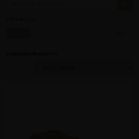
Filtre de prix
Filtrer
Prix :
—
Catégories de produits
5 résultats affichés