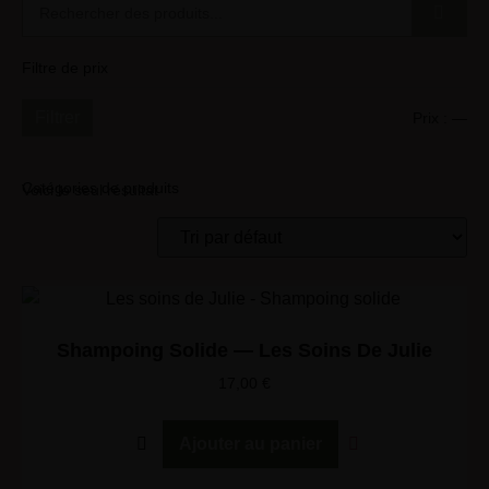
Filtre de prix
Filtrer
Prix :
—
Catégories de produits
Voici le seul résultat
Shampoing Solide — Les Soins De Julie
17,00
€
Ajouter au panier