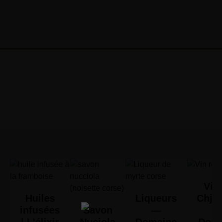
Vin 
Huiles
Liqueurs
Chjus
infusées
Savon
—