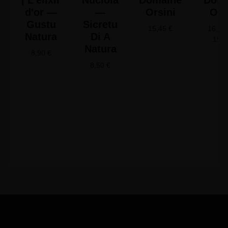
| L'élixir
Nuciola
Domaine
Doma
d'or —
—
Orsini
Ors
Gustu
Sicretu
15,45
€
16,65
Natura
Di A
19,
Natura
8,90
€
8,50
€