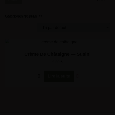
Catégories de produits
Voici le seul résultat
Crème De Châtaigne — Susini
6,50
€
Lire la suite