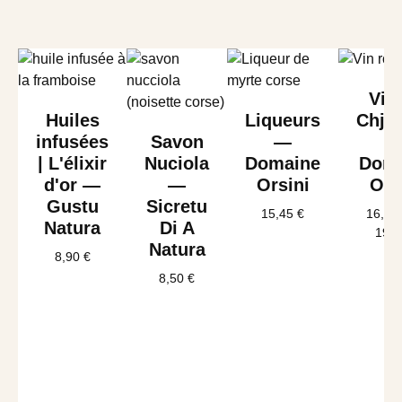
Vin 
Huiles
Liqueurs
Chjus
infusées
Savon
—
| L'élixir
Nuciola
Domaine
Doma
d'or —
—
Orsini
Ors
Gustu
Sicretu
15,45
€
16,65
Natura
Di A
19,
Natura
8,90
€
8,50
€