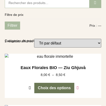
Filtre de prix
Filtrer
Prix :
—
Catégories de produits
2 résultats affichés
Eaux Florales BIO — Ziu Ghjuvà
8,00
€
–
8,50
€
Choix des options