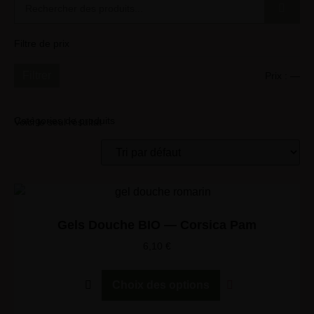
Filtre de prix
Filtrer
Prix :
—
Catégories de produits
Voici le seul résultat
Gels Douche BIO — Corsica Pam
6,10
€
Choix des options