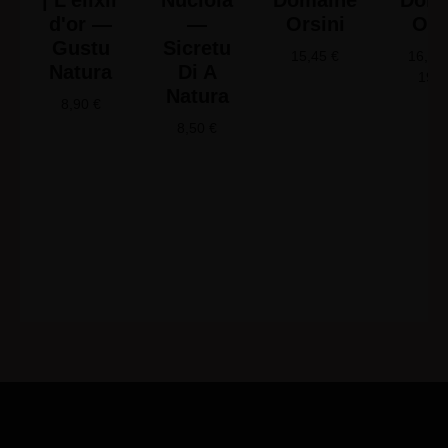
| L'élixir
Nuciola
Domaine
Doma
d'or —
—
Orsini
Ors
Gustu
Sicretu
15,45
€
16,65
Natura
Di A
19,
Natura
8,90
€
8,50
€