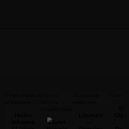
Vin 
Huiles
Liqueurs
Chjus
infusées
Savon
—