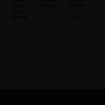
| L'élixir
Domaine
Domaine
Ent
d'or —
Orsini
Orsini
Gustu
Do
15,45
€
16,65
€
–
Natura
Fal
19,40
€
8,90
€
11