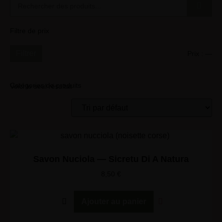
Filtre de prix
Filtrer
Prix :
—
Catégories de produits
Voici le seul résultat
Savon Nuciola — Sicretu Di A Natura
8,50
€
Ajouter au panier