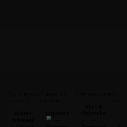
Vin | E
Huiles
Liqueurs
Chjuselle
V
infusées
—
—
C