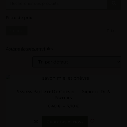
Filtre de prix
Filtrer
Prix :
—
Catégories de produits
Voici le seul résultat
Savons Au Lait De Chèvre — Sicretu Di A
Natura
6,40
€
–
7,70
€
Choix des options