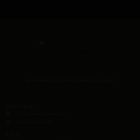
Le meilleur du terroir corse à prix juste
CONTACT
contact@terroircorse.com
+33 (0) 6 58 33 61 68
LIENS