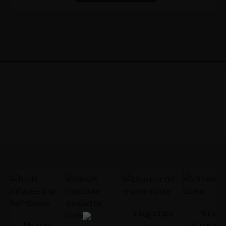
Liqueurs
Vin | 
Huiles
—
Chjuse