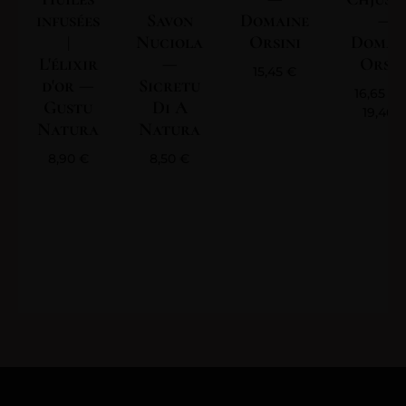
infusées
Savon
Domaine
—
|
Nuciola
Orsini
Domai
L'élixir
—
Orsin
15,45
€
d'or —
Sicretu
16,65
€
Gustu
Di A
19,40
Natura
Natura
8,90
€
8,50
€