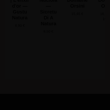
| L'élixir
Nuciola
Domaine
Doma
d'or —
—
Orsini
Ors
Gustu
Sicretu
15,45
€
16,65
Natura
Di A
19,
Natura
8,90
€
8,50
€