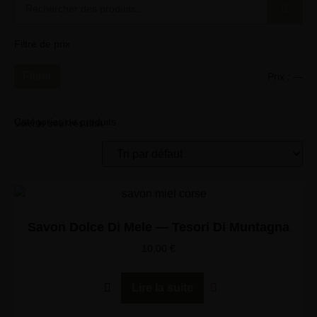
Filtre de prix
Filtrer
Prix :
—
Catégories de produits
Voici le seul résultat
Savon Dolce Di Mele — Tesori Di Muntagna
10,00
€
Lire la suite