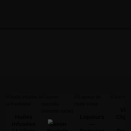
Vin 
Huiles
Liqueurs
Chjus
infusées
Savon
—