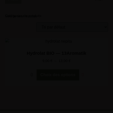
Catégories de produits
Voici le seul résultat
Hydrolat BIO — 13Aromatik
9,00
€
–
13,00
€
Choix des options