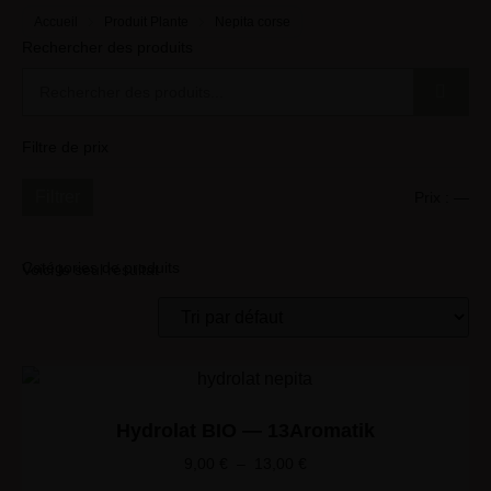
Accueil
Produit Plante
Nepita corse
Rechercher des produits
Filtre de prix
Filtrer
Prix :
—
Catégories de produits
Voici le seul résultat
Hydrolat BIO — 13Aromatik
9,00
€
–
13,00
€