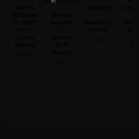
Vin 
Huiles
Liqueurs
Chjus
infusées
Savon
—
| L'élixir
Nuciola
Domaine
Doma
d'or —
—
Orsini
Ors
Gustu
Sicretu
15,45
€
16,65
Natura
Di A
19,
Natura
8,90
€
8,50
€