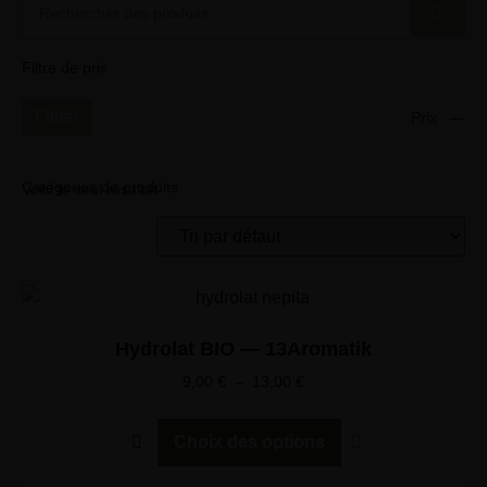
Filtre de prix
Filtrer
Prix :
—
Catégories de produits
Voici le seul résultat
Hydrolat BIO — 13Aromatik
9,00
€
–
13,00
€
Choix des options