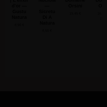
| L'élixir
Nuciola
Domaine
Doma
d'or —
—
Orsini
Ors
Gustu
Sicretu
15,45
€
16,65
Natura
Di A
19,
Natura
8,90
€
8,50
€