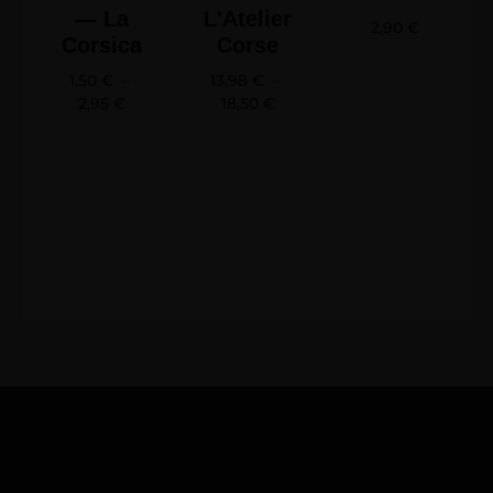
— La
L'Atelier
2,90
€
Corsica
Corse
1,50
€
–
13,98
€
–
2,95
€
18,50
€