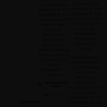
compose d’une
compose d’une
chaîne fine en acier
chaîne fine en acier
inoxydable et d’un
inoxydable et d’un
ravissant pendentif
ravissant pendentif
cœur en Corail
cœur en Corail
rouge de
rouge de
Méditerranée,
Méditerranée,
délicatement
délicatement
encerclé d’un
encerclé d’un
anneau.
anneau. Grâce à sa
chaîne d’extension
Symbole d’amour
(50 cm à 55 cm), il
et de protection, le
s’ajuste
Corail est réputé
parfaitement à
pour porter
votre cou.
bonheur et
éloigner le
Fait main en
Corse
mauvais œil. Grâce
à sa chaîne
En stock
d’extension (50 cm
Quantité
à 55 cm), il s’ajuste