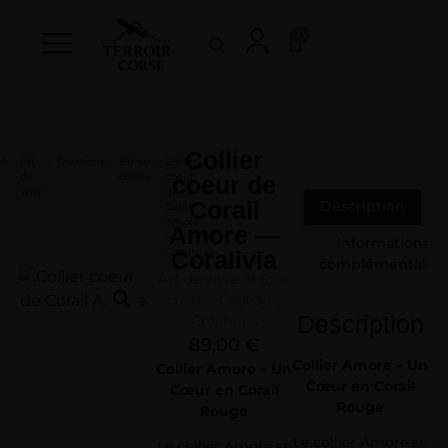
0
Collier
il
Art
Créations
Bijoux
Collier
de
corses
coeur
coeur de
vivre
de
Corail
Description
Corail
Amore
Amore —
—
Informations
Coralivia
Coralivia
complémentaires
Art de vivre
,
Bijoux
corses
,
Cadeaux
,
Description
Créations
89,00
€
Collier Amore – Un
Collier Amore – Un
Cœur en Corail
Cœur en Corail
Rouge
Rouge
Le collier Amore se
Le collier Amore se