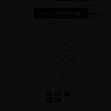
parfaitement à
votre cou.
AJOUTER AU PANIER
Fait main en
Corse
Paiement
sécurisé
Produits
artisanaux
d'origine
corse
Livraison
estimée entre
10 et 15 jours
ouvrés en
France
métropolitaine
Moyens de
paiement
disponibles
: