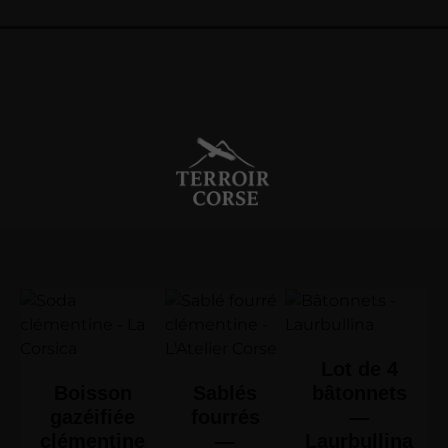
Lot de 4
Boisson
Sablés
bâtonnets
gazéifiée
fourrés
—
clémentine
—
Laurbullina