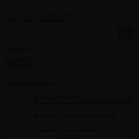
Accueil
Produit Type de bijou
Collier
Rechercher des produits
Filtre de prix
Filtrer
Prix :
—
Catégories de produits
17 résultats affichés
Collier Cara — Coralivia