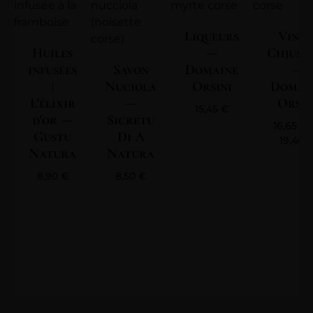
Liqueurs
Vin | 
Huiles
—
Chjuse
infusées
Savon
Domaine
—
|
Nuciola
Orsini
Domai
L'élixir
—
Orsin
15,45
€
d'or —
Sicretu
16,65
€
Gustu
Di A
19,40
Natura
Natura
8,90
€
8,50
€