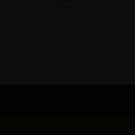
13,98
€
–
18,50
€