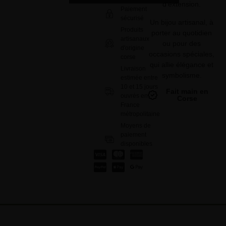
d’extension.
Paiement
sécurisé
Un bijou artisanal, à
Produits
porter au quotidien
artisanaux
ou pour des
d'origine
occasions spéciales,
corse
qui allie élégance et
Livraison
symbolisme.
estimée entre
10 et 15 jours
Fait main en
ouvrés en
Corse
France
métropolitaine
Moyens de
paiement
disponibles
: