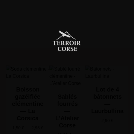
Boisson
Lot de 4
gazéifiée
Sablés
bâtonnets
clémentine
fourrés
—
— La
—
Laurbullina
Corsica
L'Atelier
2,90
€
Corse
1,50
€
–
2,95
€