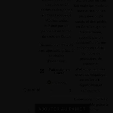
Sia, un tour de cou
plaquées or 24
fait main qui marie la
carats et des perles
finesse des perles
en Corail rouge de
plaquées or 24
Méditerranée,
carats et des perles
sublimé par un
en Corail rouge de
pendentif en forme
Méditerranée,
de croix en Corail.
sublimé par un
pendentif en forme
Dimensions : 37 à 42
de croix en Corail.
cm, ajustable grâce à
Symbole de
sa chaîne
protection, de
d’extension.
chance et
d’éloignement des
Fait main en
Corse
énergies négatives,
ce collier allie
En stock
signification et
Quantité
raffinement.
Dimensions : 37 à 42
cm, ajustable grâce à
AJOUTER AU PANIER
sa chaîne