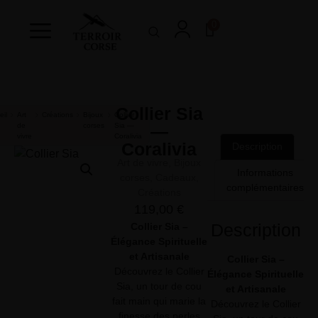
0
Collier Sia
eil
Art
Créations
Bijoux
Collier
de
corses
Sia —
—
vivre
Coralivia
Coralivia
Description
Art de vivre
,
Bijoux
Informations
corses
,
Cadeaux
,
complémentaires
Créations
119,00
€
Description
Collier Sia –
Élégance Spirituelle
et Artisanale
Collier Sia –
Découvrez le Collier
Élégance Spirituelle
Sia, un tour de cou
et Artisanale
fait main qui marie la
Découvrez le Collier
finesse des perles