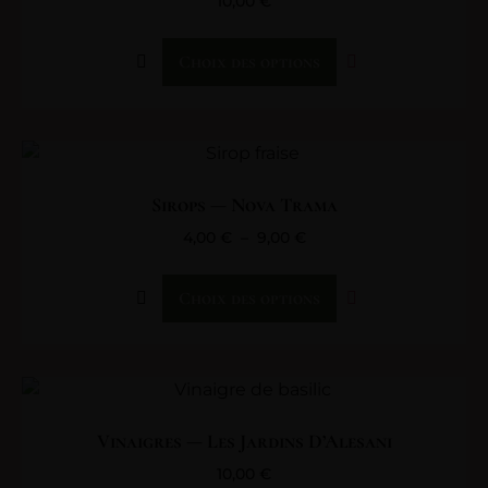
10,00
€
Choix des options
Sirops — Nova Trama
4,00
€
–
9,00
€
Choix des options
Vinaigres — Les Jardins D’Alesani
10,00
€