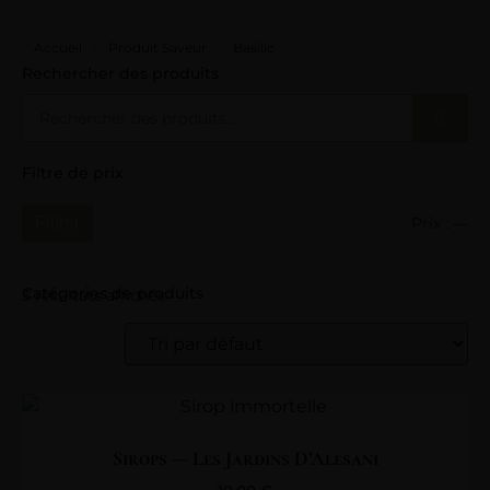
Accueil
Produit Saveur
Basilic
Rechercher des produits
Filtre de prix
Prix :
—
Filtrer
Catégories de produits
3 résultats affichés
Sirops — Les Jardins D’Alesani