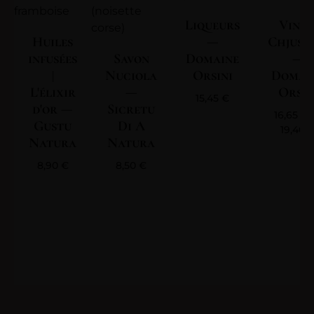
Liqueurs
Vin | 
Huiles
—
Chjuse
infusées
Savon
Domaine
—
|
Nuciola
Orsini
Domai
L'élixir
—
Orsin
15,45
€
d'or —
Sicretu
16,65
€
Gustu
Di A
19,40
Natura
Natura
8,90
€
8,50
€