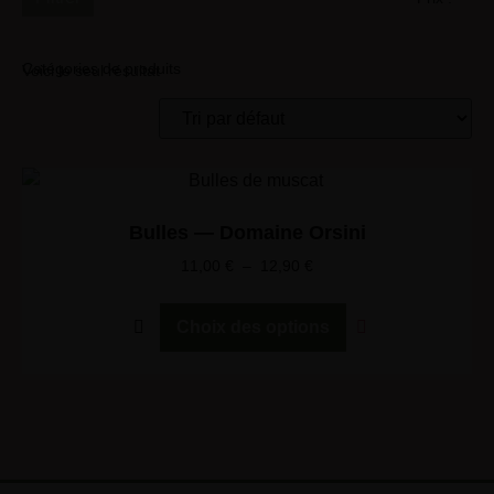
Catégories de produits
Voici le seul résultat
Bulles — Domaine Orsini
11,00
€
–
12,90
€
Choix des options