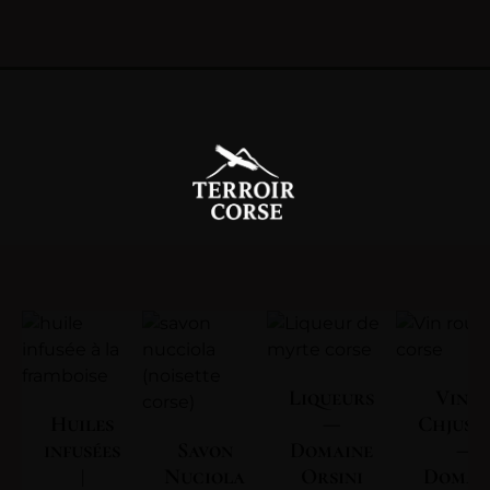
Liqueurs
Vin | 
Huiles
—
Chjuse
infusées
Savon
Domaine
—
|
Nuciola
Orsini
Domai