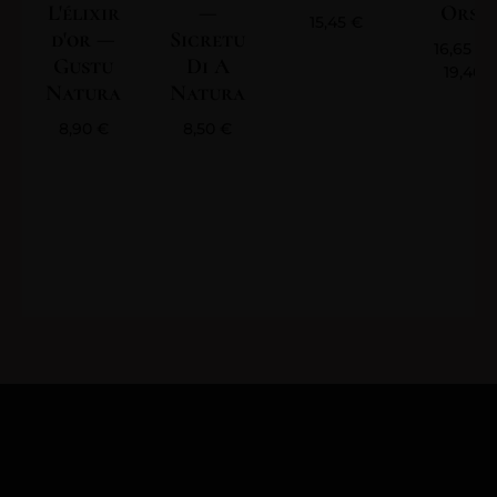
L'élixir
—
Orsin
15,45
€
d'or —
Sicretu
16,65
€
Gustu
Di A
19,40
Natura
Natura
8,90
€
8,50
€