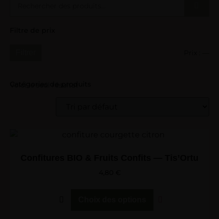
Filtre de prix
Prix :
—
Filtrer
Catégories de produits
Voici le seul résultat
Confitures BIO & Fruits Confits — Tis’Ortu
4,80
€
Choix des options