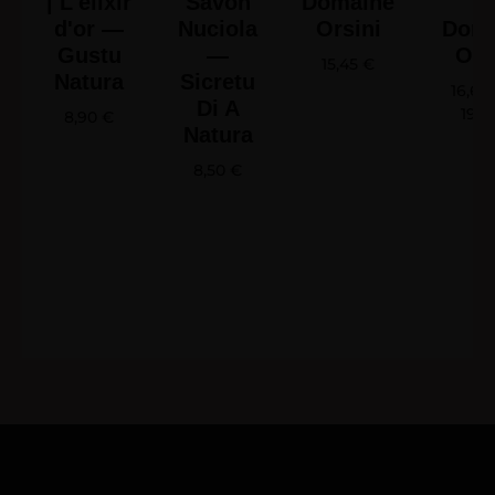
| L'élixir
Savon
Domaine
d'or —
Nuciola
Orsini
Doma
Gustu
—
Ors
15,45
€
Natura
Sicretu
16,65
Di A
19,4
8,90
€
Natura
8,50
€