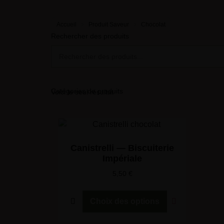
Accueil
Produit Saveur
Chocolat
Rechercher des produits
Catégories de produits
Voici le seul résultat
Canistrelli — Biscuiterie
Impériale
5,50
€
Choix des options