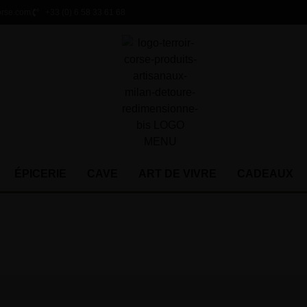
orse.com
+33 (0) 6 58 33 61 68
ÉPICERIE
CAVE
ART DE VIVRE
CADEAUX