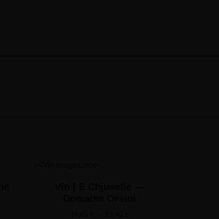
ne
Vin | E Chjuselle —
Domaine Orsini
16,65
€
–
19,40
€