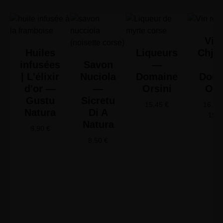
Vin 
Huiles
Liqueurs
Chjus
infusées
Savon
—
| L'élixir
Nuciola
Domaine
Doma
d'or —
—
Orsini
Ors
Gustu
Sicretu
15,45
€
16,65
Natura
Di A
19,
Natura
8,90
€
8,50
€