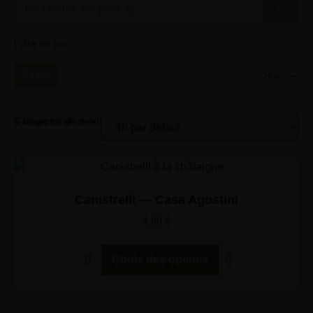
Filtre de prix
Filtrer
Prix :
—
Catégories de produits
6 résultats affichés
Canistrelli — Casa Agostini
4,80
€
Choix des options