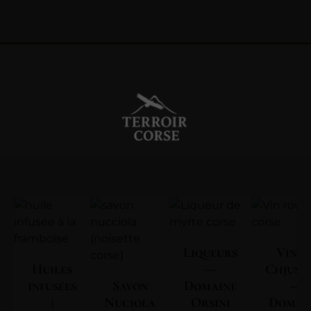
Liqueurs
Vin | 
Huiles
—
Chjuse
infusées
Savon
Domaine
—
|
Nuciola
Orsini
Domai