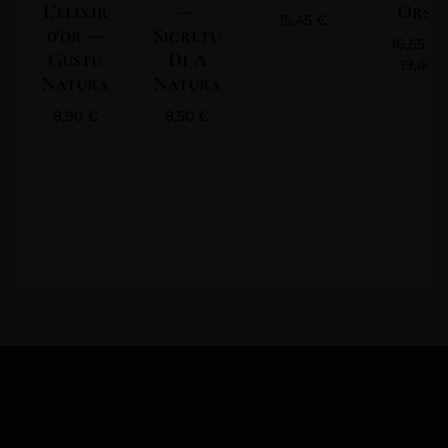
L'élixir
—
Orsin
15,45
€
d'or —
Sicretu
16,65
€
Gustu
Di A
19,40
Natura
Natura
8,90
€
8,50
€