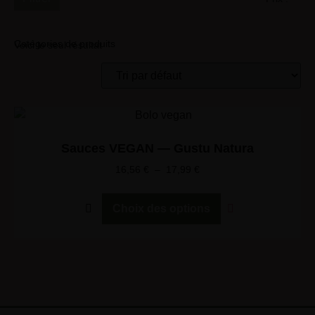
Catégories de produits
Voici le seul résultat
Sauces VEGAN — Gustu Natura
16,56
€
–
17,99
€
Choix des options