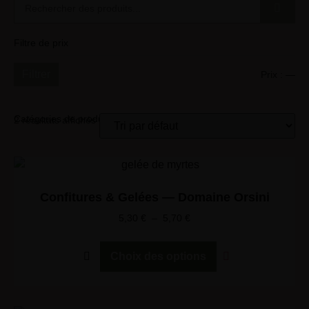
Filtre de prix
Filtrer
Prix :
—
Catégories de produits
2 résultats affichés
Confitures & Gelées — Domaine Orsini
5,30
€
–
5,70
€
Choix des options