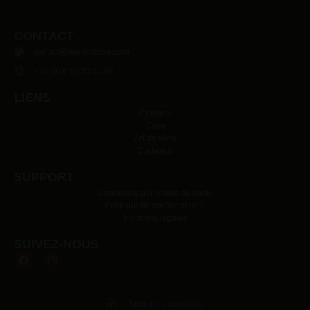
CONTACT
contact@terroircorse.com
+33 (0) 6 58 33 61 68
LIENS
Épicerie
Cave
Art de vivre
Cadeaux
SUPPORT
Conditions générales de vente
Politique de confidentialité
Mentions légales
SUIVEZ-NOUS
Paiements sécurisés