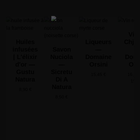
Vin 
Huiles
Liqueurs
Chjus
infusées
Savon
—
| L'élixir
Nuciola
Domaine
Doma
d'or —
—
Orsini
Ors
Gustu
Sicretu
15,45
€
16,65
Natura
Di A
19,
Natura
8,90
€
8,50
€