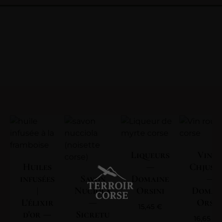
Liqueurs
Vin | 
Huiles
—
Chjuse
infusées
Savon
Domaine
—
|
Nuciola
Orsini
Domai
L'élixir
—
Orsin
15,45
€
d'or —
Sicretu
16,65
€