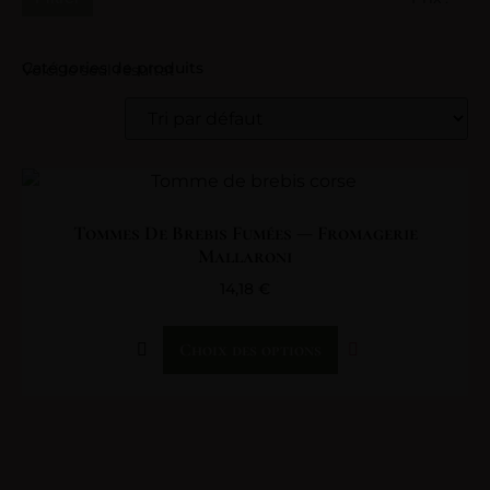
Catégories de produits
Voici le seul résultat
Tommes De Brebis Fumées — Fromagerie
Mallaroni
14,18
€
Choix des options