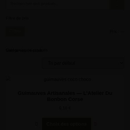
Filtre de prix
Filtrer
Prix :
—
Catégories de produits
Voici le seul résultat
Guimauves Artisanales — L’Atelier Du
Bonbon Corse
6,10
€
Choix des options