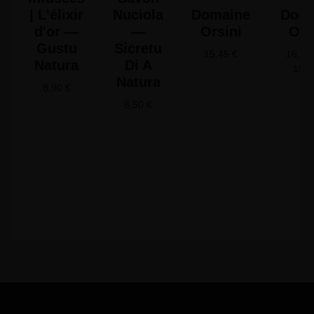
| L'élixir
Nuciola
Domaine
Doma
d'or —
—
Orsini
Ors
Gustu
Sicretu
15,45
€
16,65
Natura
Di A
19,
Natura
8,90
€
8,50
€