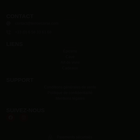
CONTACT
contact@terroircorse.com
+33 (0) 6 58 33 61 68
LIENS
Épicerie
Cave
Art de vivre
Cadeaux
SUPPORT
Conditions générales de vente
Politique de confidentialité
Mentions légales
SUIVEZ-NOUS
Paiements sécurisés