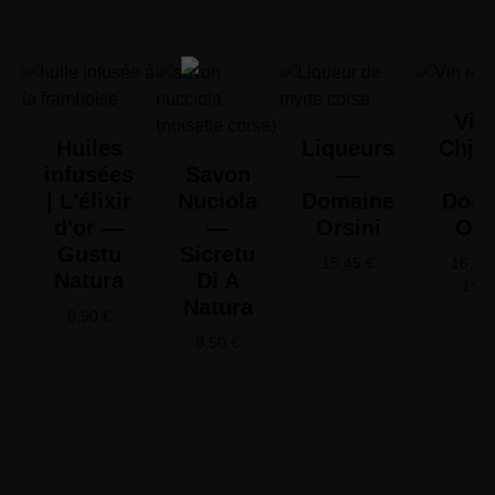
Vin 
Huiles
Liqueurs
Chjus
infusées
Savon
—
| L'élixir
Nuciola
Domaine
Doma
d'or —
—
Orsini
Ors
Gustu
Sicretu
15,45
€
16,65
Natura
Di A
19,
Natura
8,90
€
8,50
€