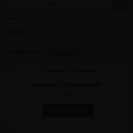
Filtre de prix
Filtrer
Prix :
—
Catégories de produits
2 résultats affichés
Canistrelli — Casa Agostini
4,80
€
Choix des options