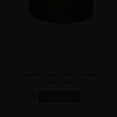
Pickles Du Jardin — L’Ortu D’Amore
4,00
€
–
4,50
€
Choix des options