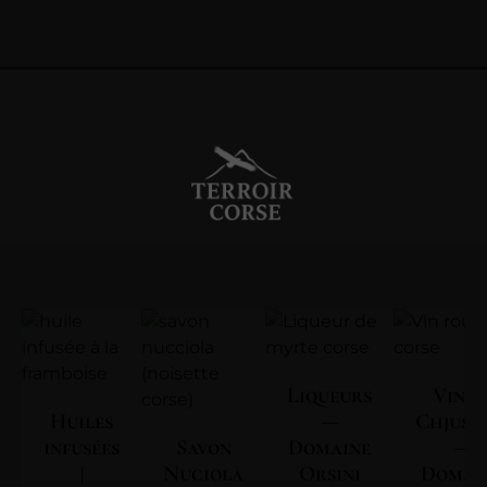
Liqueurs
Vin | 
Huiles
—
Chjuse
infusées
Savon
Domaine
—
|
Nuciola
Orsini
Domai