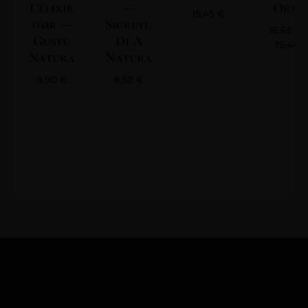
L'élixir
—
Orsin
15,45
€
d'or —
Sicretu
16,65
€
Gustu
Di A
19,40
Natura
Natura
8,90
€
8,50
€