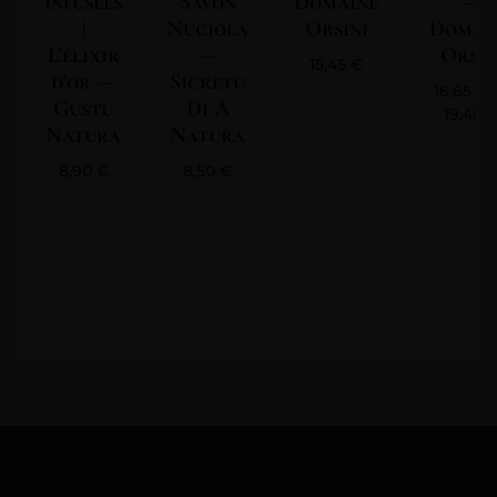
infusées
Savon
Domaine
—
|
Nuciola
Orsini
Domai
L'élixir
—
Orsin
15,45
€
d'or —
Sicretu
16,65
€
Gustu
Di A
19,40
Natura
Natura
8,90
€
8,50
€