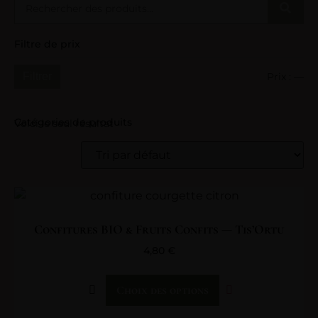
Filtre de prix
Prix :
—
Filtrer
Catégories de produits
Voici le seul résultat
Confitures BIO & Fruits Confits — Tis’Ortu
4,80
€
Choix des options